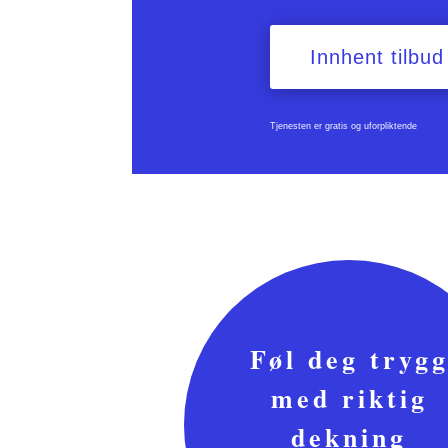
Innhent tilbud
Tjenesten er gratis og uforpliktende
Føl deg tryg
med riktig
dekning