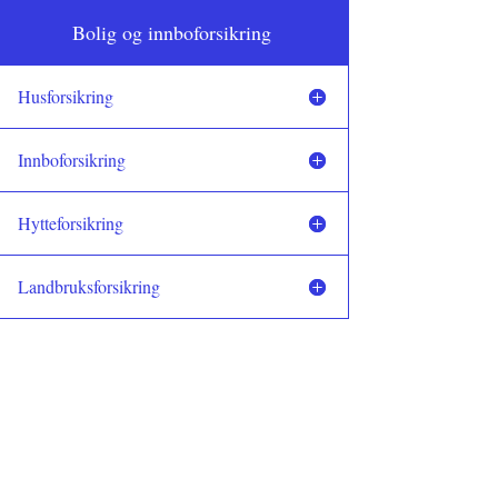
Bolig og innboforsikring
Husforsikring
Innboforsikring
Hytteforsikring
Landbruksforsikring