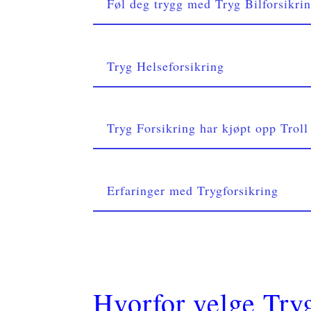
Føl deg trygg med Tryg Bilforsikri
Tryg Helseforsikring
Tryg Forsikring har kjøpt opp Troll
Erfaringer med Trygforsikring
Hvorfor velge Try