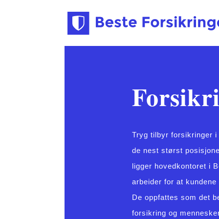
Forsikr
Tryg tilbyr forsikringe
de nest størst posisjon
ligger hovedkontoret i 
arbeider for at kundene
De oppfattes som det be
forsikring og mennesker