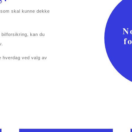
r, som skal kunne dekke
N
 bilforsikring, kan du
f
v.
re hverdag ved valg av