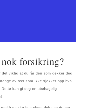
 nok forsikring?
r det viktig at du får den som dekker deg
r mange av oss som ikke sjekker opp hva
. Dette kan gi deg en ubehagelig
r!
ved å sjekke hva slags dekning du har,