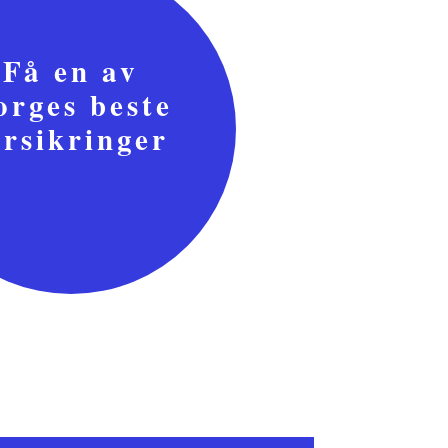
Få en av
orges beste
orsikringer