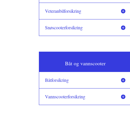
Veteranbilforsikring
Snøscooterforsikring
Båt og vannscooter
Båtforsikring
Vannscooterforsikring