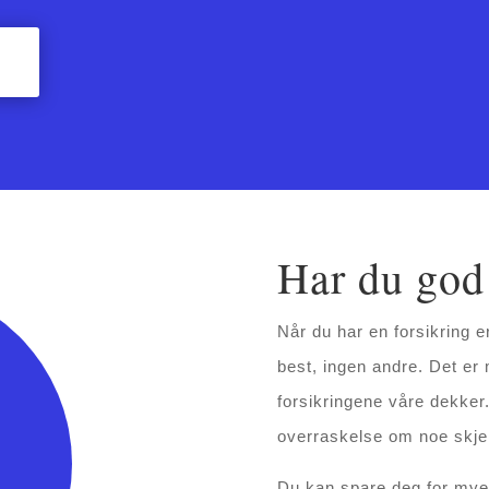
Har du god
Når du har en forsikring e
best, ingen andre. Det e
g
forsikringene våre dekker
overraskelse om noe skje
Du kan spare deg for mye 