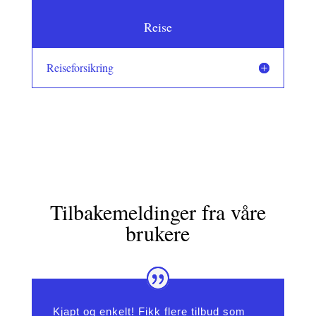
Reise
Reiseforsikring
Tilbakemeldinger fra våre
brukere
Kjapt og enkelt! Fikk flere tilbud som